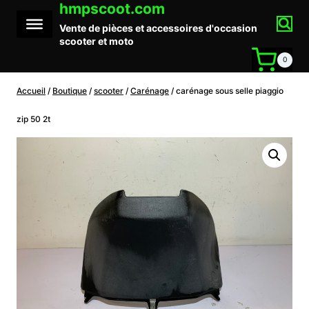
hmpscoot.com
Aller
au
Vente de pièces et accessoires d'occasion
contenu
scooter et moto
0
Accueil
/
Boutique
/
scooter
/
Carénage
/
carénage sous selle piaggio
zip 50 2t