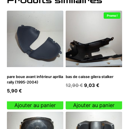
Produits similaires
Promo !
pare boue avant inférieur aprilia
bas de caisse gilera stalker
rally (1995-2004)
Le
Le
12,90
€
9,03
€
5,90
€
prix
prix
initial
actuel
Ajouter au panier
Ajouter au panier
était :
est :
12,90 €.
9,03 €.