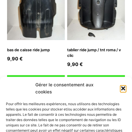
bas de caisse ride jump
tablier ride jump / tnt roma / v
clic
9,90
€
9,90
€
Ajouter au panier
Ajouter au panier
Gérer le consentement aux
cookies
INFORMATION
Pour offrir les meilleures expériences, nous utilisons des technologies
telles que les cookies pour stocker et/ou accéder aux informations des
Mon compte
appareils. Le fait de consentir à ces technologies nous permettra de
traiter des données telles que le comportement de navigation ou les ID
Nous contacter
uniques sur ce site. Le fait de ne pas consentir ou de retirer son
Mode paiement
consentement peut avoir un effet négatif sur certaines caractéristiques