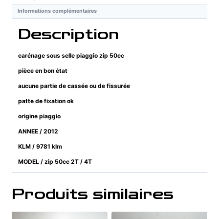
50cc
Informations complémentaires
Description
carénage sous selle piaggio zip 50cc
pièce en bon état
aucune partie de cassée ou de fissurée
patte de fixation ok
origine piaggio
ANNEE / 2012
KLM / 9781 klm
MODEL / zip 50cc 2T / 4T
Produits similaires