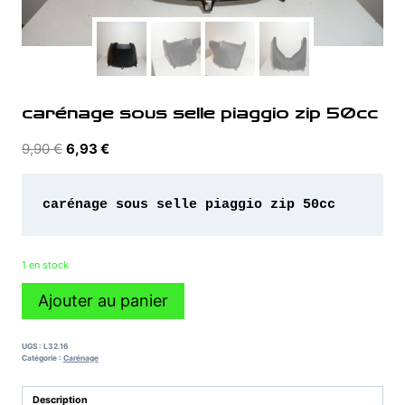
carénage sous selle piaggio zip 50cc
Le
Le
9,90
€
6,93
€
prix
prix
initial
actuel
était :
est :
9,90 €.
6,93 €.
1 en stock
quantité
Ajouter au panier
de
carénage
sous
UGS :
L32.16
selle
Catégorie :
Carénage
piaggio
zip
Description