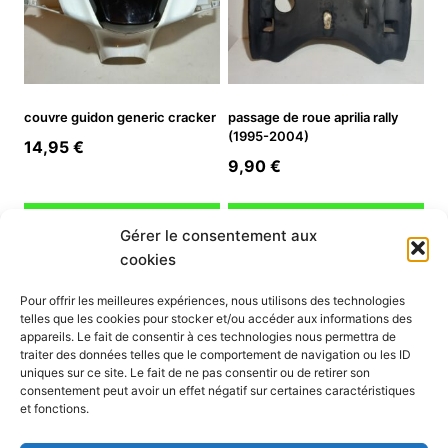
couvre guidon generic cracker
passage de roue aprilia rally
(1995-2004)
14,95
€
9,90
€
Ajouter au panier
Ajouter au panier
Gérer le consentement aux
cookies
INFORMATION
Pour offrir les meilleures expériences, nous utilisons des technologies
telles que les cookies pour stocker et/ou accéder aux informations des
Mon compte
appareils. Le fait de consentir à ces technologies nous permettra de
traiter des données telles que le comportement de navigation ou les ID
Nous contacter
uniques sur ce site. Le fait de ne pas consentir ou de retirer son
Mode paiement
consentement peut avoir un effet négatif sur certaines caractéristiques
Nos services
et fonctions.
Conditions générales de vente
Politique de confidentialité