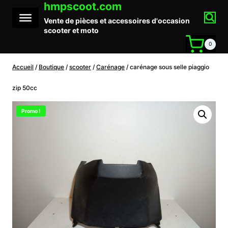
hmpscoot.com
Aller
au
Vente de pièces et accessoires d'occasion
contenu
scooter et moto
0
Accueil
/
Boutique
/
scooter
/
Carénage
/
carénage sous selle piaggio
zip 50cc
Promo !