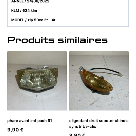
ANNEE / 24/06/2022
KLM / 624 klm
MODEL / zip 50cc 2t – 4t
Produits similaires
phare avant imf pach 51
clignotant droit scooter chinois
sym/tnt/v-clic
9,90
€
3,90
€