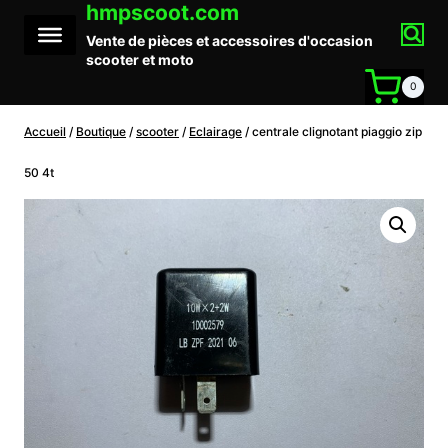
hmpscoot.com
Aller
au
Vente de pièces et accessoires d'occasion
contenu
scooter et moto
0
Accueil
/
Boutique
/
scooter
/
Eclairage
/
centrale clignotant piaggio zip
50 4t