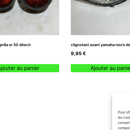
prilia sr 50 ditech
clignotant avant yamaha neo’s d
9,95
€
Ajouter au panier
Ajouter au panie
Pour of
les coo
consent
comport