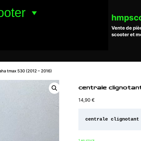
ooter
hmpsc
Vente de piè
scooter et m
aha tmax 530 (2012 – 2016)
centrale clignota
14,90
€
centrale clignotant
1 en stock