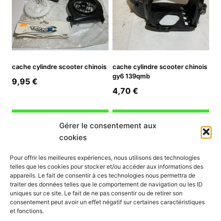
cache cylindre scooter chinois
cache cylindre scooter chinois
gy6 139qmb
9,95
€
4,70
€
Ajouter au panier
Ajouter au panier
Gérer le consentement aux
cookies
INFORMATION
Pour offrir les meilleures expériences, nous utilisons des technologies
telles que les cookies pour stocker et/ou accéder aux informations des
Mon compte
appareils. Le fait de consentir à ces technologies nous permettra de
traiter des données telles que le comportement de navigation ou les ID
Nous contacter
uniques sur ce site. Le fait de ne pas consentir ou de retirer son
Mode paiement
consentement peut avoir un effet négatif sur certaines caractéristiques
Nos services
et fonctions.
Conditions générales de vente