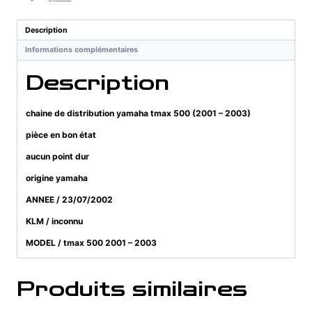
yamaha
tmax
Description
500
Informations complémentaires
(2001
-
Description
2003)
chaine de distribution yamaha tmax 500 (2001 – 2003)
pièce en bon état
aucun point dur
origine yamaha
ANNEE / 23/07/2002
KLM / inconnu
MODEL / tmax 500 2001 – 2003
Produits similaires