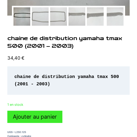
chaine de distribution yamaha tmax
500 (2001 – 2003)
34,40
€
chaine de distribution yamaha tmax 500 
(2001 - 2003)
1 en stock
quantité
Ajouter au panier
de
chaine
de
UGS :
L250.125
distribution
Catégorie :
cylindre