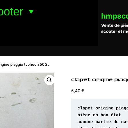
ooter
hmpsc
Vente de piè
scooter et m
rigine piaggio typhoon 50 2t
clapet origine pia
5,40
€