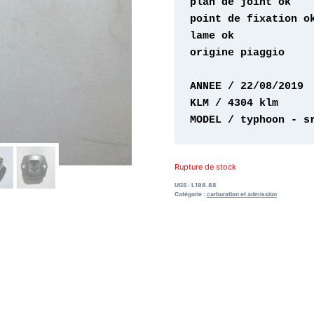
origine piaggio 

MODEL / typhoon - s
Rupture de stock
UGS :
L198.88
Catégorie :
carburation et admission