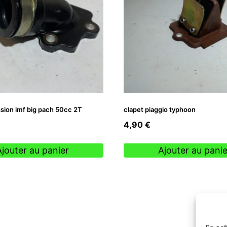
ssion imf big pach 50cc 2T
clapet piaggio typhoon
4,90
€
Ajouter au panier
Ajouter au panie