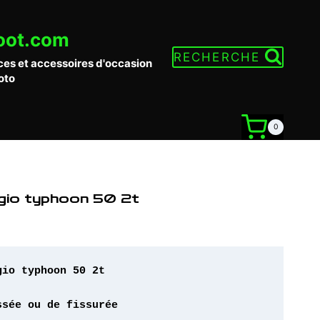
oot.com
RECHERCHE
ces et accessoires d'occasion
oto
0
ggio typhoon 50 2t