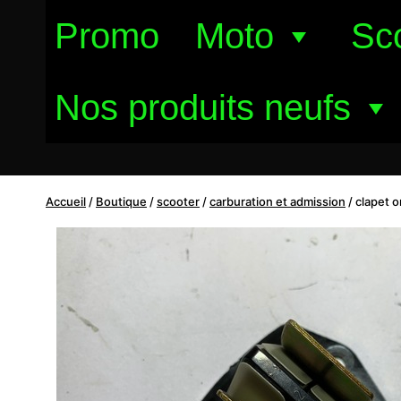
Aller
Promo
Moto
Sc
au
contenu
Nos produits neufs
Accueil
/
Boutique
/
scooter
/
carburation et admission
/
clapet o