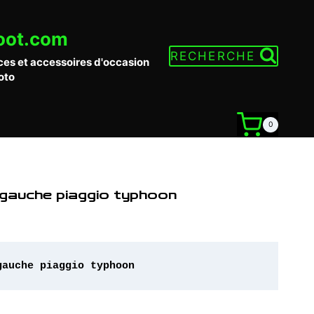
oot.com
RECHERCHE
ces et accessoires d'occasion
oto
0
 gauche piaggio typhoon
gauche piaggio typhoon