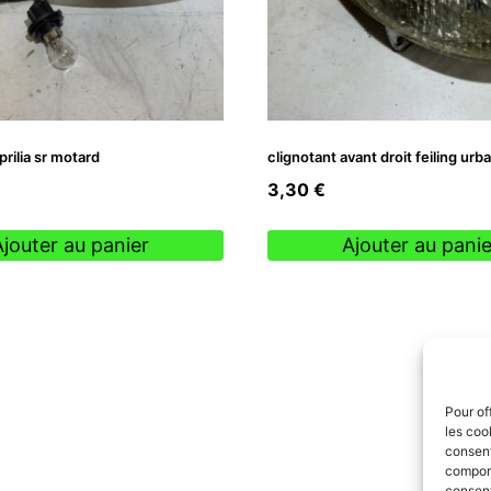
prilia sr motard
clignotant avant droit feiling urb
3,30
€
Ajouter au panier
Ajouter au panie
Pour of
les coo
consent
comport
consent