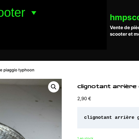
ooter
hmpsc
Vente de piè
scooter et m
he piaggio typhoon
clignotant arrière
2,90
€
clignotant arrière 
1 en stock