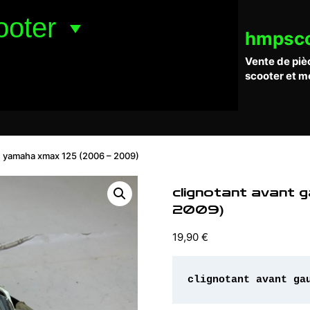
ooter
hmpsc
Vente de piè
scooter et m
e yamaha xmax 125 (2006 – 2009)
clignotant avant 
2009)
19,90
€
clignotant avant ga