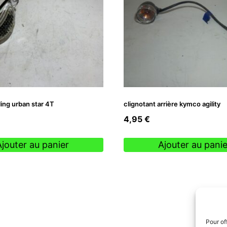
iling urban star 4T
clignotant arrière kymco agility
4,95
€
Ajouter au panier
Ajouter au panie
Pour of