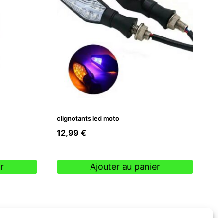
clignotants led moto
12,99
€
r
Ajouter au panier