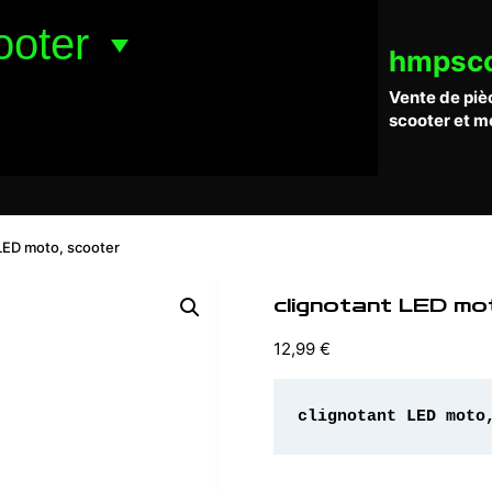
ooter
hmpsc
Vente de piè
scooter et m
 LED moto, scooter
clignotant LED mo
12,99
€
clignotant LED moto