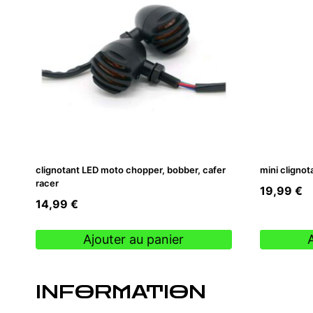
clignotant LED moto chopper, bobber, cafer
mini clignot
racer
19,99
€
14,99
€
Ajouter au panier
INFORMATION