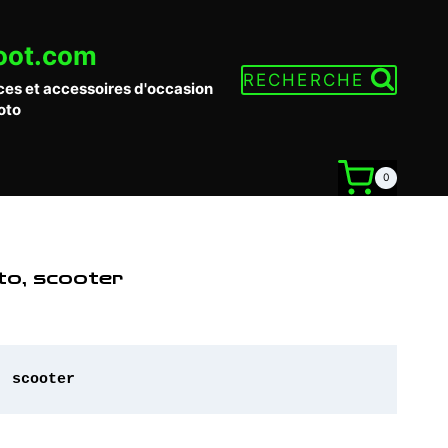
oot.com
RECHERCHE
ces et accessoires d'occasion
oto
0
to, scooter
, scooter 