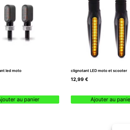
ant led moto
clignotant LED moto et scooter
12,99
€
Ajouter au panier
Ajouter au panie