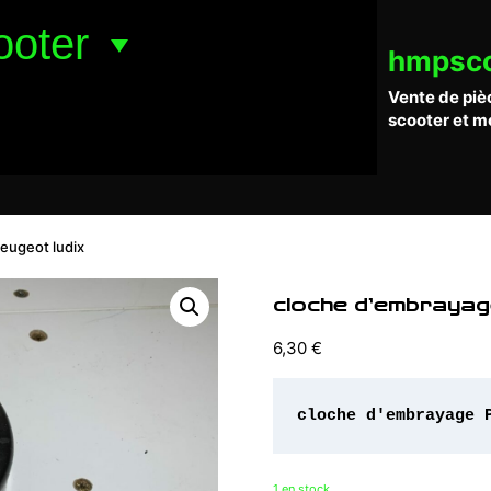
ooter
hmpsc
Vente de piè
scooter et m
eugeot ludix
cloche d’embrayag
6,30
€
cloche d'embrayage 
1 en stock