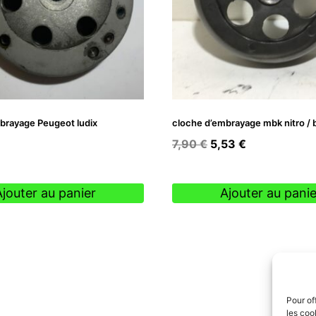
brayage Peugeot ludix
cloche d’embrayage mbk nitro / 
Le
Le
7,90
€
5,53
€
prix
prix
initial
actuel
Ajouter au panier
Ajouter au panie
était :
est :
7,90 €.
5,53 €.
Pour of
les coo