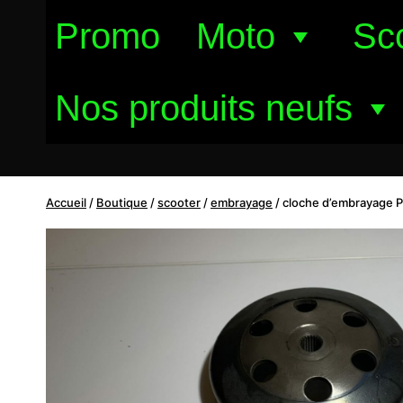
Aller
Promo
Moto
Sc
au
contenu
Nos produits neufs
Accueil
/
Boutique
/
scooter
/
embrayage
/
cloche d’embrayage P