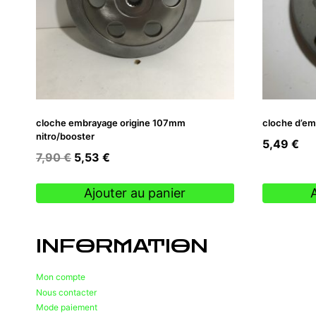
cloche embrayage origine 107mm
cloche d’em
nitro/booster
5,49
€
Le
Le
7,90
€
5,53
€
prix
prix
initial
actuel
Ajouter au panier
était :
est :
7,90 €.
5,53 €.
INFORMATION
Mon compte
Nous contacter
Mode paiement