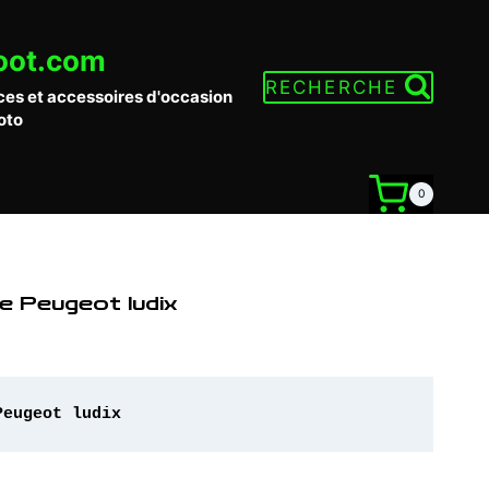
oot.com
RECHERCHE
ces et accessoires d'occasion
oto
0
e Peugeot ludix
Peugeot ludix 