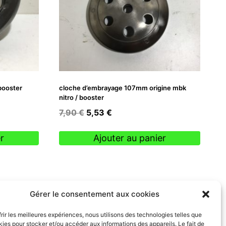
booster
cloche d’embrayage 107mm origine mbk
nitro / booster
Le
Le
7,90
€
5,53
€
prix
prix
initial
actuel
r
Ajouter au panier
était :
est :
7,90 €.
5,53 €.
Gérer le consentement aux cookies
frir les meilleures expériences, nous utilisons des technologies telles que
kies pour stocker et/ou accéder aux informations des appareils. Le fait de