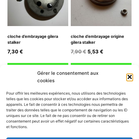
cloche d’embrayage gilera
cloche d’embrayage origine
stalker
gilera stalker
Le
Le
7,30
€
7,90
€
5,53
€
prix
prix
initial
actuel
Ajouter au panier
Ajouter au panier
Gérer le consentement aux
était :
est :
cookies
7,90 €.
5,53 €.
INFORMATION
Pour offrir les meilleures expériences, nous utilisons des technologies
telles que les cookies pour stocker et/ou accéder aux informations des
Mon compte
appareils. Le fait de consentir à ces technologies nous permettra de
traiter des données telles que le comportement de navigation ou les ID
Nous contacter
uniques sur ce site. Le fait de ne pas consentir ou de retirer son
Mode paiement
consentement peut avoir un effet négatif sur certaines caractéristiques
Nos services
et fonctions.
Conditions générales de vente
Politique de confidentialité