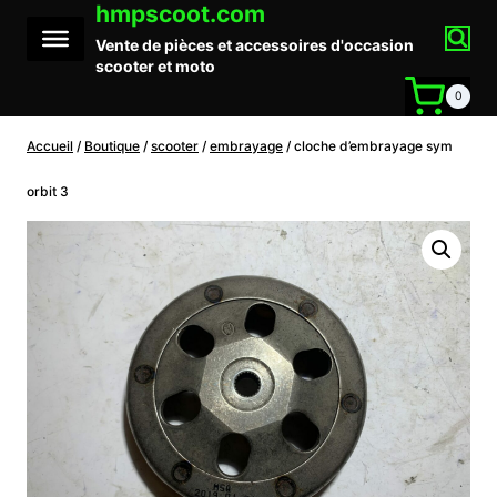
hmpscoot.com
Aller
au
Vente de pièces et accessoires d'occasion
contenu
scooter et moto
0
Accueil
/
Boutique
/
scooter
/
embrayage
/
cloche d’embrayage sym
orbit 3