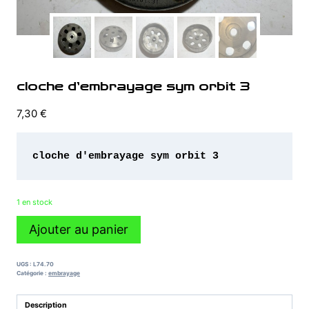
cloche d’embrayage sym orbit 3
7,30
€
cloche d'embrayage sym orbit 3
1 en stock
quantité
Ajouter au panier
de
cloche
d'embrayage
UGS :
L74.70
sym
Catégorie :
embrayage
orbit
3
Description