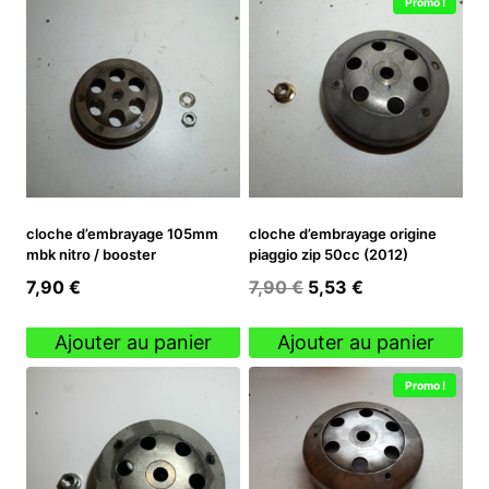
Promo !
cloche d’embrayage 105mm
cloche d’embrayage origine
mbk nitro / booster
piaggio zip 50cc (2012)
Le
Le
7,90
€
7,90
€
5,53
€
prix
prix
initial
actuel
Ajouter au panier
Ajouter au panier
était :
est :
Promo !
7,90 €.
5,53 €.