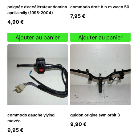
poignée d’accélérateur domino
commodo droit b.h.m waco 50
aprilia rally (1995-2004)
7,95
€
4,90
€
Ajouter au panier
Ajouter au panier
commodo gauche yiying
guidon origine sym orbit 3
movéo
9,90
€
9,95
€