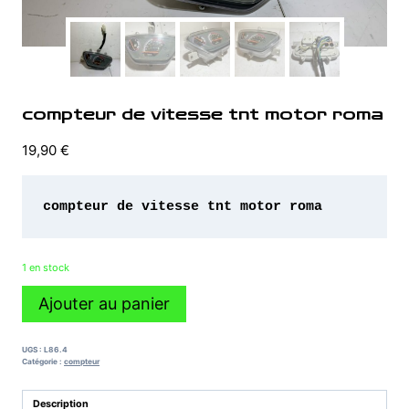
compteur de vitesse tnt motor roma
19,90
€
1 en stock
quantité
Ajouter au panier
de
compteur
de
UGS :
L86.4
vitesse
Catégorie :
compteur
tnt
motor
Description