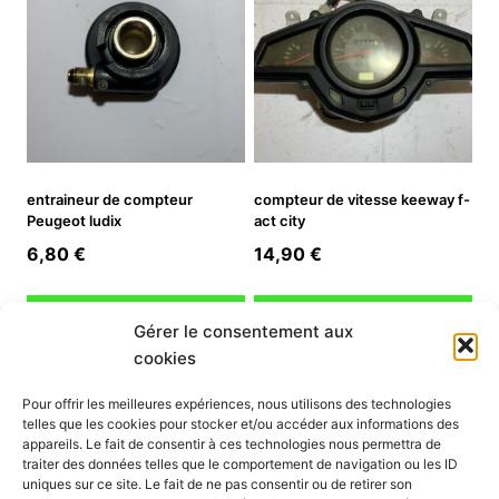
entraineur de compteur
compteur de vitesse keeway f-
Peugeot ludix
act city
6,80
€
14,90
€
Ajouter au panier
Ajouter au panier
Gérer le consentement aux
cookies
INFORMATION
Pour offrir les meilleures expériences, nous utilisons des technologies
telles que les cookies pour stocker et/ou accéder aux informations des
Mon compte
appareils. Le fait de consentir à ces technologies nous permettra de
traiter des données telles que le comportement de navigation ou les ID
Nous contacter
uniques sur ce site. Le fait de ne pas consentir ou de retirer son
Mode paiement