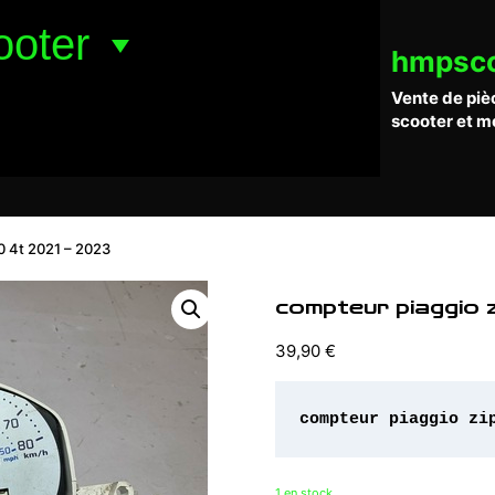
ooter
hmpsc
Vente de piè
scooter et m
0 4t 2021 – 2023
compteur piaggio 
39,90
€
compteur piaggio zi
1 en stock