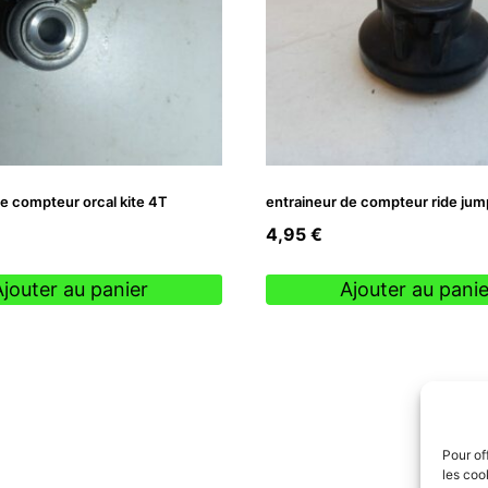
de compteur orcal kite 4T
entraineur de compteur ride jum
4,95
€
Ajouter au panier
Ajouter au panie
Pour of
les coo