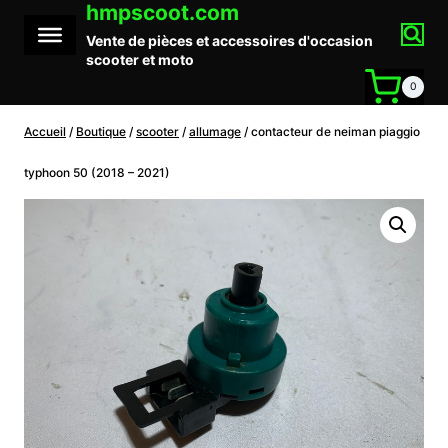
hmpscoot.com
Aller
au
Vente de pièces et accessoires d'occasion
contenu
scooter et moto
0
Accueil
/
Boutique
/
scooter
/
allumage
/
contacteur de neiman piaggio
typhoon 50 (2018 – 2021)