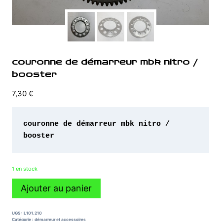
couronne de démarreur mbk nitro /
booster
7,30
€
couronne de démarreur mbk nitro / 
booster 
1 en stock
quantité
Ajouter au panier
de
couronne
de
UGS :
L101.210
démarreur
Catégorie :
démarreur et accessoires