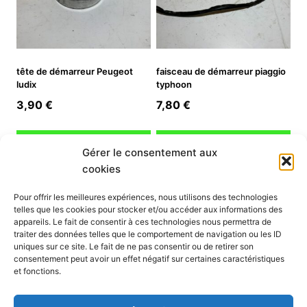
tête de démarreur Peugeot
faisceau de démarreur piaggio
ludix
typhoon
3,90
€
7,80
€
Ajouter au panier
Ajouter au panier
Gérer le consentement aux
cookies
INFORMATION
Pour offrir les meilleures expériences, nous utilisons des technologies
telles que les cookies pour stocker et/ou accéder aux informations des
Mon compte
appareils. Le fait de consentir à ces technologies nous permettra de
traiter des données telles que le comportement de navigation ou les ID
Nous contacter
uniques sur ce site. Le fait de ne pas consentir ou de retirer son
Mode paiement
consentement peut avoir un effet négatif sur certaines caractéristiques
Nos services
et fonctions.
Conditions générales de vente
Politique de confidentialité