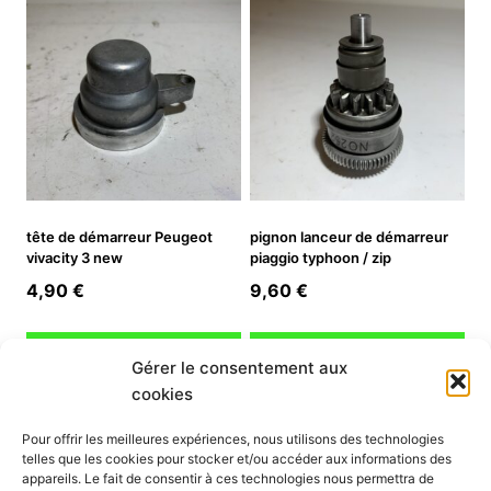
tête de démarreur Peugeot
pignon lanceur de démarreur
vivacity 3 new
piaggio typhoon / zip
4,90
€
9,60
€
Ajouter au panier
Ajouter au panier
Gérer le consentement aux
cookies
INFORMATION
Pour offrir les meilleures expériences, nous utilisons des technologies
telles que les cookies pour stocker et/ou accéder aux informations des
Mon compte
appareils. Le fait de consentir à ces technologies nous permettra de