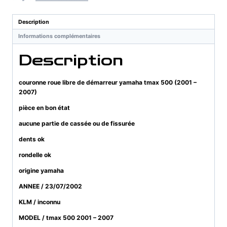
de
démarreur
Description
yamaha
Informations complémentaires
tmax
500
Description
(2001
-
2007)
couronne roue libre de démarreur yamaha tmax 500 (2001 –
2007)
pièce en bon état
aucune partie de cassée ou de fissurée
dents ok
rondelle ok
origine yamaha
ANNEE / 23/07/2002
KLM / inconnu
MODEL / tmax 500 2001 – 2007