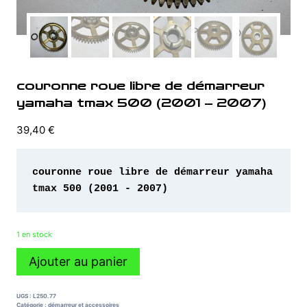
couronne roue libre de démarreur
yamaha tmax 500 (2001 – 2007)
39,40
€
couronne roue libre de démarreur yamaha 
tmax 500 (2001 - 2007)
1 en stock
quantité
Ajouter au panier
de
couronne
roue
UGS :
L250.77
libre
Catégorie :
démarreur et accessoires