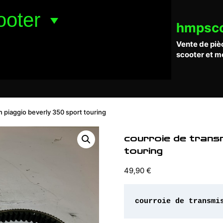
ooter
hmpsc
Vente de piè
scooter et m
n piaggio beverly 350 sport touring
courroie de trans
touring
49,90
€
courroie de transmi