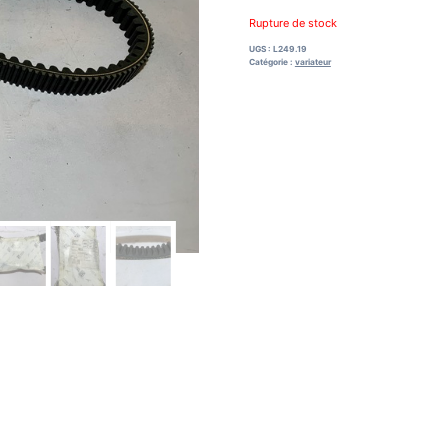
Rupture de stock
UGS :
L249.19
Catégorie :
variateur