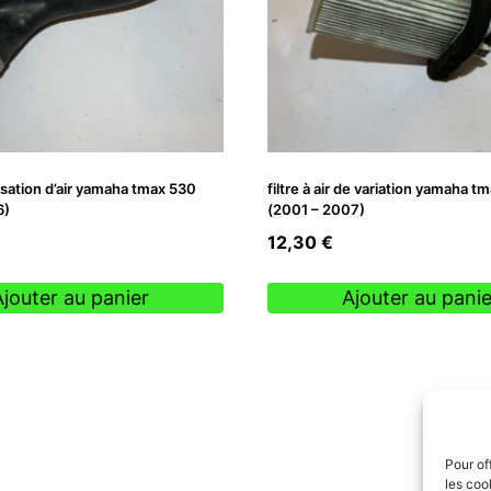
isation d’air yamaha tmax 530
filtre à air de variation yamaha t
6)
(2001 – 2007)
12,30
€
Ajouter au panier
Ajouter au panie
Pour of
les coo