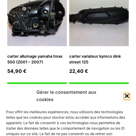
carter allumage yamaha tmax
carter variateur kymco dink
500 (2001 – 2007)
street 125
54,90
€
22,40
€
Ajouter au panier
Ajouter au panier
Gérer le consentement aux
cookies
INFORMATION
Pour offrir les meilleures expériences, nous utilisons des technologies
telles que les cookies pour stocker et/ou accéder aux informations des
Mon compte
appareils. Le fait de consentir à ces technologies nous permettra de
traiter des données telles que le comportement de navigation ou les ID
Nous contacter
uniques sur ce site. Le fait de ne pas consentir ou de retirer son
Mode paiement