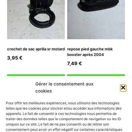
crochet de sac aprilia sr motard
repose pied gauche mbk
booster après 2004
3,95
€
7,49
€
Ajouter au panier
Ajouter au panier
Gérer le consentement aux
cookies
INFORMATION
Pour offrir les meilleures expériences, nous utilisons des technologies
telles que les cookies pour stocker et/ou accéder aux informations des
Mon compte
appareils. Le fait de consentir à ces technologies nous permettra de
traiter des données telles que le comportement de navigation ou les ID
Nous contacter
uniques sur ce site. Le fait de ne pas consentir ou de retirer son
Mode paiement
consentement peut avoir un effet négatif sur certaines caractéristiques