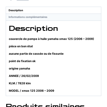
à
huile
Description
yamaha
Informations complémentaires
xmax
125
Description
(2006
-
2009)
couvercle de pompe à huile yamaha xmax 125 (2006 – 2009)
pièce en bon état
aucune partie de cassée ou de fissurée
point de fixation ok
origine yamaha
ANNEE / 26/02/2009
KLM / 7828 klm
MODEL / xmax 125 2006 – 2009
Produits similaires