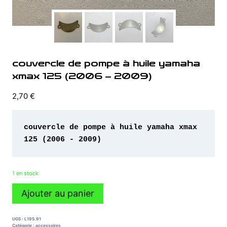
couvercle de pompe à huile yamaha
xmax 125 (2006 – 2009)
2,70
€
couvercle de pompe à huile yamaha xmax 
125 (2006 - 2009)
1 en stock
quantité
Ajouter au panier
de
couvercle
de
UGS :
L195.91
pompe
Catégorie :
accessoires