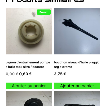
Promo !
pignon d’entrainement pompe
bouchon niveau d’huile piaggio
a huile mbk nitro / booster
nrg extreme
Le
Le
0,90
€
0,63
€
3,75
€
prix
prix
initial
actuel
Ajouter au panier
Ajouter au panier
était :
est :
0,90 €.
0,63 €.