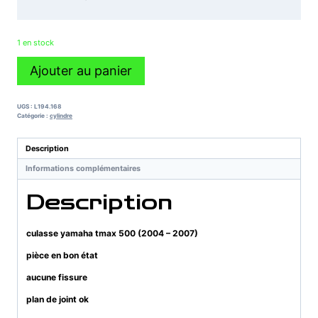
1 en stock
quantité
Ajouter au panier
de
culasse
yamaha
UGS :
L194.168
tmax
Catégorie :
cylindre
500
(2004
Description
-
Informations complémentaires
2007)
Description
culasse yamaha tmax 500 (2004 – 2007)
pièce en bon état
aucune fissure
plan de joint ok