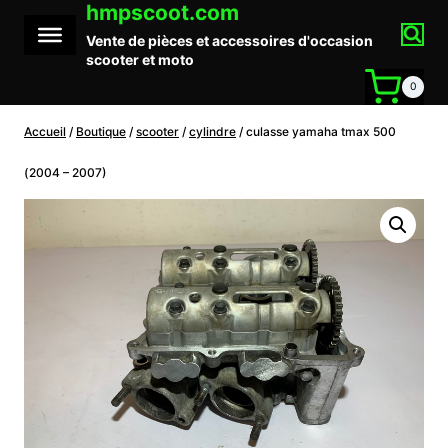
hmpscoot.com
Aller
au
Vente de pièces et accessoires d'occasion
contenu
scooter et moto
0
Accueil
/
Boutique
/
scooter
/
cylindre
/
culasse yamaha tmax 500
(2004 – 2007)