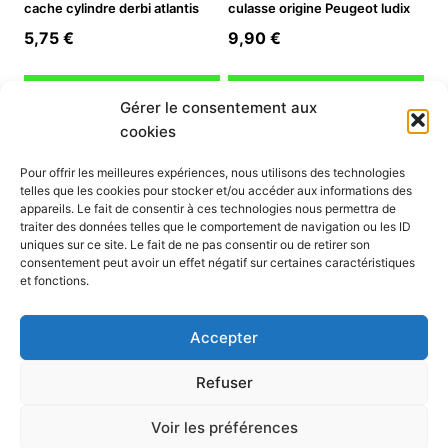
cache cylindre derbi atlantis
culasse origine Peugeot ludix
5,75
€
9,90
€
Ajouter au panier
Ajouter au panier
Gérer le consentement aux
cookies
INFORMATION
Pour offrir les meilleures expériences, nous utilisons des technologies
telles que les cookies pour stocker et/ou accéder aux informations des
Mon compte
appareils. Le fait de consentir à ces technologies nous permettra de
traiter des données telles que le comportement de navigation ou les ID
Nous contacter
uniques sur ce site. Le fait de ne pas consentir ou de retirer son
Mode paiement
consentement peut avoir un effet négatif sur certaines caractéristiques
Nos services
et fonctions.
Conditions générales de vente
Politique de confidentialité
Accepter
Mentions légales
Politique de cookies (UE)
Refuser
Voir les préférences