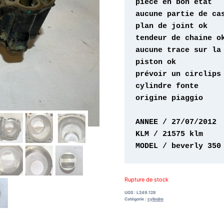
origine piaggio 

MODEL / beverly 350
Rupture de stock
UGS :
L249.128
Catégorie :
cylindre