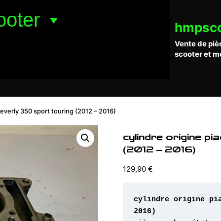
ooter
hmpsc
Vente de piè
scooter et m
beverly 350 sport touring (2012 – 2016)
cylindre origine p
(2012 – 2016)
129,90
€
cylindre origine pi