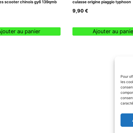
es scooter chinois gy6 139qmb
culasse origine piaggio typhoon
9,90
€
Ajouter au panier
Ajouter au panie
Pour of
les coo
consent
comport
consent
caracté