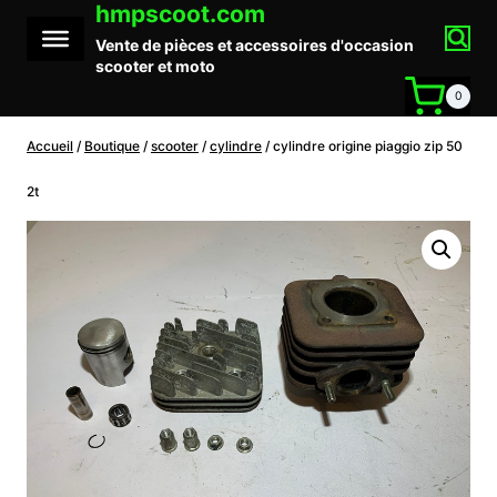
hmpscoot.com
Aller
au
Vente de pièces et accessoires d'occasion
contenu
scooter et moto
0
Accueil
/
Boutique
/
scooter
/
cylindre
/
cylindre origine piaggio zip 50
2t