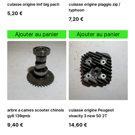
culasse origine imf big pach
culasse origine piaggio zip /
typhoon
5,20
€
7,20
€
Ajouter au panier
Ajouter au panier
arbre a cames scooter chinois
culasse origine Peugeot
gy6 139qmb
vivacity 3 new 50 2T
9,40
€
14,60
€