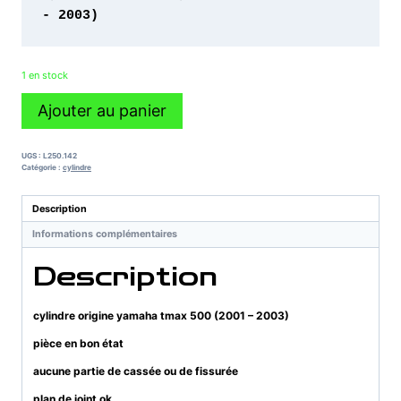
- 2003)
1 en stock
quantité
Ajouter au panier
de
cylindre
origine
UGS :
L250.142
yamaha
Catégorie :
cylindre
tmax
500
Description
(2001
Informations complémentaires
-
2003)
Description
cylindre origine yamaha tmax 500 (2001 – 2003)
pièce en bon état
aucune partie de cassée ou de fissurée
plan de joint ok