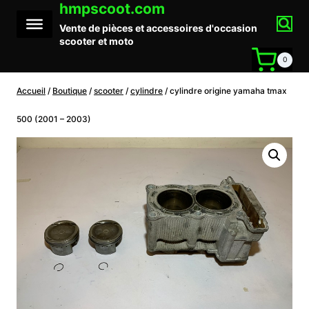
hmpscoot.com
Aller
au
Vente de pièces et accessoires d'occasion
contenu
scooter et moto
0
Accueil
/
Boutique
/
scooter
/
cylindre
/
cylindre origine yamaha tmax
500 (2001 – 2003)