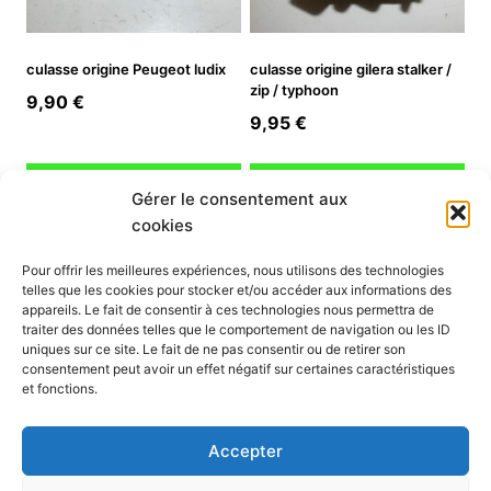
culasse origine Peugeot ludix
culasse origine gilera stalker /
zip / typhoon
9,90
€
9,95
€
Ajouter au panier
Ajouter au panier
Gérer le consentement aux
cookies
INFORMATION
Pour offrir les meilleures expériences, nous utilisons des technologies
telles que les cookies pour stocker et/ou accéder aux informations des
Mon compte
appareils. Le fait de consentir à ces technologies nous permettra de
traiter des données telles que le comportement de navigation ou les ID
Nous contacter
uniques sur ce site. Le fait de ne pas consentir ou de retirer son
Mode paiement
consentement peut avoir un effet négatif sur certaines caractéristiques
Nos services
et fonctions.
Conditions générales de vente
Politique de confidentialité
Accepter
Mentions légales
Politique de cookies (UE)