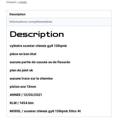
chinois
Catégorie :
cylindre
gy6
139qmb
Description
Informations complémentaires
Description
cylindre scooter chinois gy6 139qmb
pièce en bon état
aucune partie de cassée ou de fissurée
plan de joint ok
aucune trace sur la chemise
piston axe 13mm
ANNEE / 12/03/2021
KLM / 1454 klm
MODEL / scooter chinois gy6 139qmb 50cc 4t