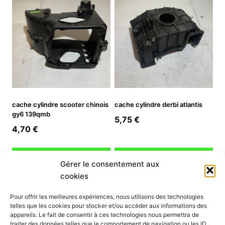
cache cylindre scooter chinois
cache cylindre derbi atlantis
gy6 139qmb
5,75
€
4,70
€
Ajouter au panier
Ajouter au panier
Gérer le consentement aux
cookies
INFORMATION
Pour offrir les meilleures expériences, nous utilisons des technologies
telles que les cookies pour stocker et/ou accéder aux informations des
Mon compte
appareils. Le fait de consentir à ces technologies nous permettra de
traiter des données telles que le comportement de navigation ou les ID