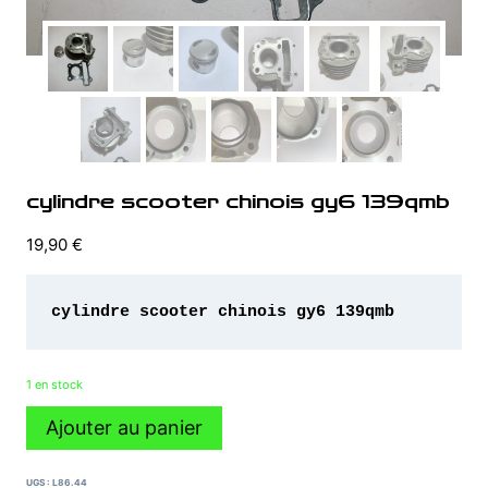
cylindre scooter chinois gy6 139qmb
19,90
€
cylindre scooter chinois gy6 139qmb 
1 en stock
quantité
Ajouter au panier
de
cylindre
scooter
UGS :
L86.44