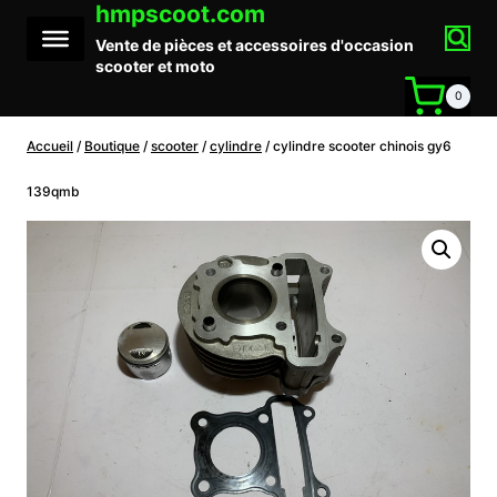
hmpscoot.com
Aller
au
Vente de pièces et accessoires d'occasion
contenu
scooter et moto
0
Accueil
/
Boutique
/
scooter
/
cylindre
/
cylindre scooter chinois gy6
139qmb