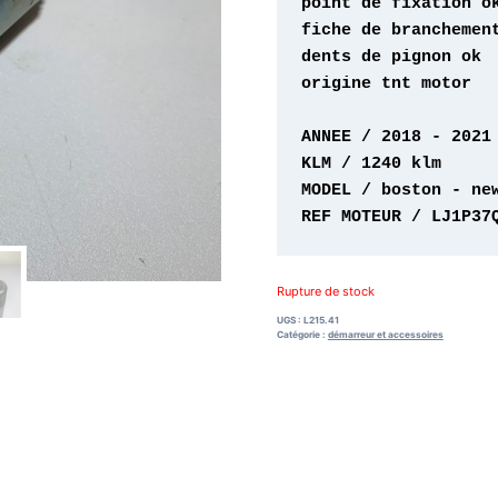
origine tnt motor 

REF MOTEUR / LJ1P37
Rupture de stock
UGS :
L215.41
Catégorie :
démarreur et accessoires