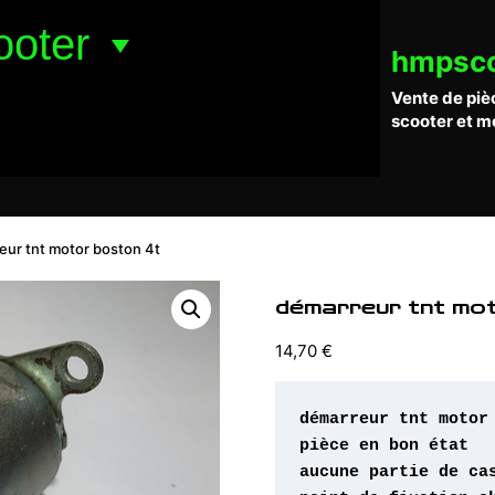
ooter
hmpsc
Vente de piè
scooter et m
eur tnt motor boston 4t
démarreur tnt mo
14,70
€