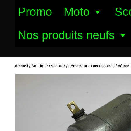
Aller
Promo
Moto
Sc
au
contenu
Nos produits neufs
Accueil
/
Boutique
/
scooter
/
démarreur et accessoires
/
démarr