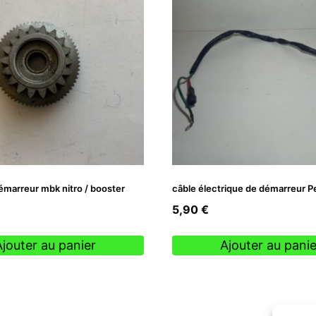
émarreur mbk nitro / booster
câble électrique de démarreur P
5,90
€
Ajouter au panier
Ajouter au panie