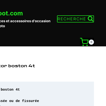
oot.com
RECHERCHE
ces et accessoires d'occasion
oto
0
tor boston 4t