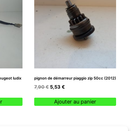
eugeot ludix
pignon de démarreur piaggio zip 50cc (2012)
Le
Le
7,90
€
5,53
€
prix
prix
initial
actuel
r
Ajouter au panier
était :
est :
7,90 €.
5,53 €.