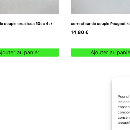
e couple orcal isca 50cc 4t /
correcteur de couple Peugeot ki
14,80
€
Ajouter au panier
Ajouter au panie
Pour of
les coo
consent
comport
consent
caracté