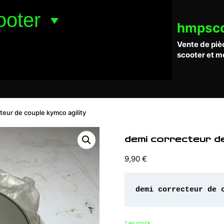
ooter
hmpsc
Vente de piè
scooter et m
teur de couple kymco agility
demi correcteur de
9,90
€
1 en stock