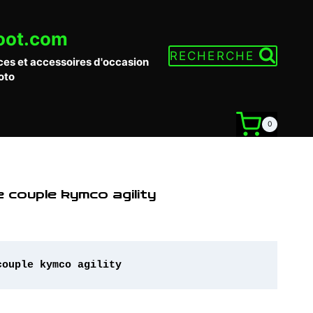
oot.com
RECHERCHE
ces et accessoires d'occasion
oto
0
 couple kymco agility