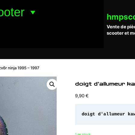
ooter
hmpsc
Vente de piè
scooter et m
zx6r ninja 1995 – 1997
doigt d’allumeur k
9,90
€
doigt d'allumeur ka
1 en stock