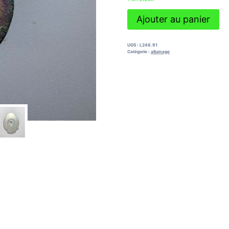
quantité
Ajouter au panier
de
doigt
d'allumeur
UGS :
L248.91
kawasaki
Catégorie :
allumage
zx6r
ninja
1995
-
1997