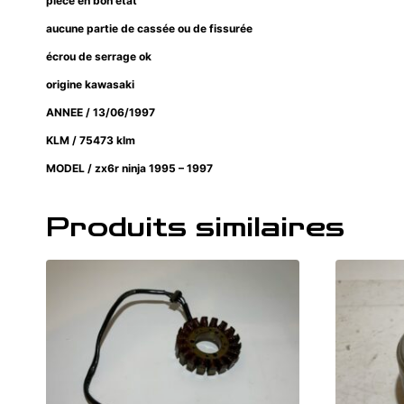
pièce en bon état
aucune partie de cassée ou de fissurée
écrou de serrage ok
origine kawasaki
ANNEE / 13/06/1997
KLM / 75473 klm
MODEL / zx6r ninja 1995 – 1997
Produits similaires