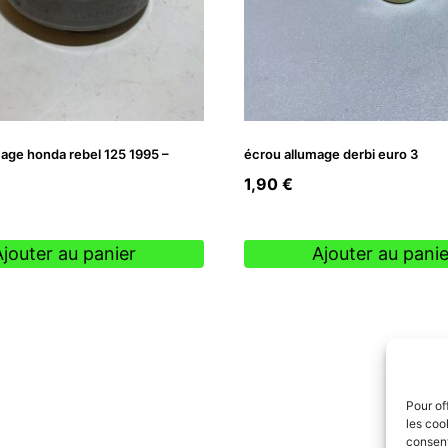
mage honda rebel 125 1995 –
écrou allumage derbi euro 3
1,90
€
Ajouter au panier
Ajouter au panie
Pour of
les coo
consent