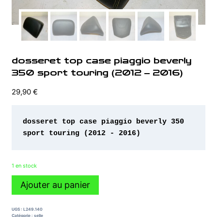
dosseret top case piaggio beverly
350 sport touring (2012 – 2016)
29,90
€
dosseret top case piaggio beverly 350 
sport touring (2012 - 2016)
1 en stock
quantité
Ajouter au panier
de
dosseret
top
UGS :
L249.140
case
Catégorie :
selle