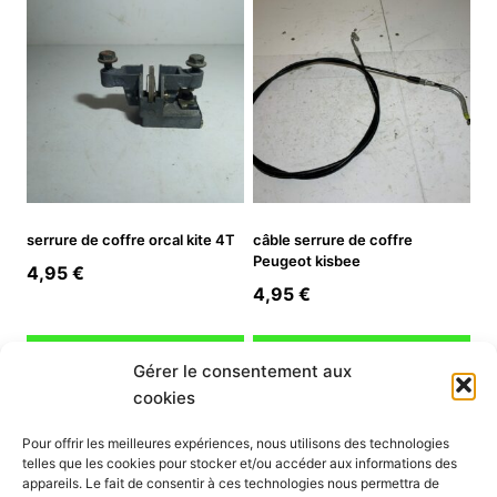
serrure de coffre orcal kite 4T
câble serrure de coffre
Peugeot kisbee
4,95
€
4,95
€
Ajouter au panier
Ajouter au panier
Gérer le consentement aux
cookies
INFORMATION
Pour offrir les meilleures expériences, nous utilisons des technologies
telles que les cookies pour stocker et/ou accéder aux informations des
Mon compte
appareils. Le fait de consentir à ces technologies nous permettra de