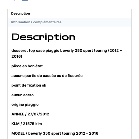
piaggio
beverly
Description
350
Informations complémentaires
sport
touring
Description
(2012
-
2016)
dosseret top case piaggio beverly 350 sport touring (2012 –
2016)
pièce en bon état
aucune partie de cassée ou de fissurée
point de fixation ok
aucun accro
origine piaggio
ANNEE / 27/07/2012
KLM / 21575 klm
MODEL / beverly 350 sport touring 2012 – 2016