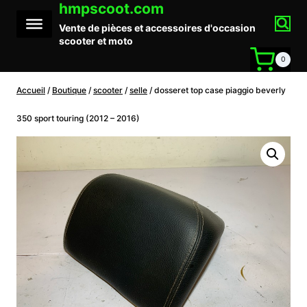
hmpscoot.com
Aller
au
Vente de pièces et accessoires d'occasion
contenu
scooter et moto
0
Accueil
/
Boutique
/
scooter
/
selle
/
dosseret top case piaggio beverly
350 sport touring (2012 – 2016)