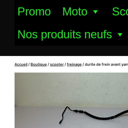
Aller
Promo
Moto
Sc
au
contenu
Nos produits neufs
Accueil
/
Boutique
/
scooter
/
freinage
/
durite de frein avant y