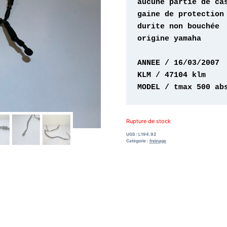
origine yamaha 

MODEL / tmax 500 ab
Rupture de stock
UGS :
L194.92
Catégorie :
freinage