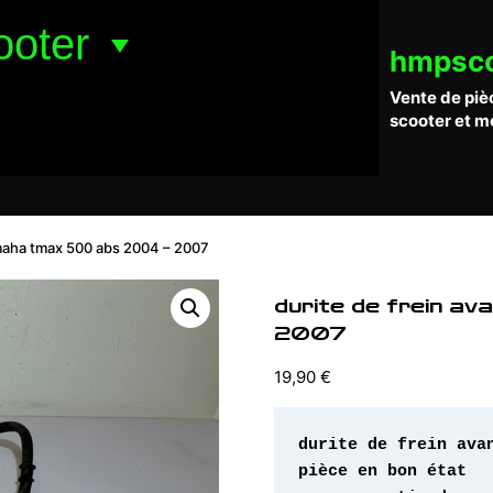
ooter
hmpsc
Vente de piè
scooter et m
amaha tmax 500 abs 2004 – 2007
durite de frein 
2007
19,90
€