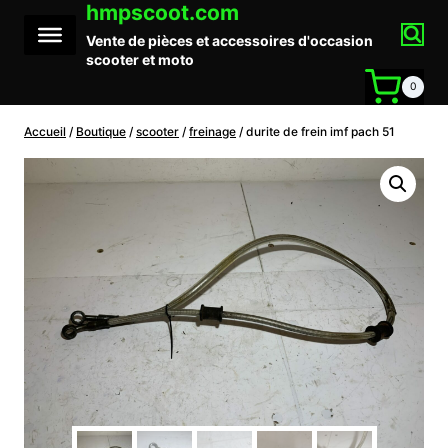
hmpscoot.com
Aller
au
Vente de pièces et accessoires d'occasion
contenu
scooter et moto
0
Accueil
/
Boutique
/
scooter
/
freinage
/
durite de frein imf pach 51