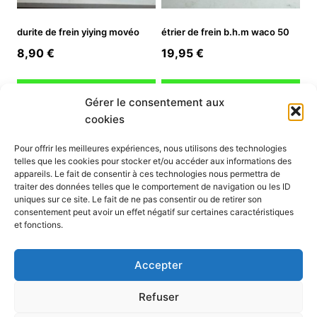
durite de frein yiying movéo
étrier de frein b.h.m waco 50
8,90
€
19,95
€
Ajouter au panier
Ajouter au panier
Gérer le consentement aux
cookies
INFORMATION
Pour offrir les meilleures expériences, nous utilisons des technologies
telles que les cookies pour stocker et/ou accéder aux informations des
Mon compte
appareils. Le fait de consentir à ces technologies nous permettra de
traiter des données telles que le comportement de navigation ou les ID
Nous contacter
uniques sur ce site. Le fait de ne pas consentir ou de retirer son
Mode paiement
consentement peut avoir un effet négatif sur certaines caractéristiques
Nos services
et fonctions.
Conditions générales de vente
Politique de confidentialité
Accepter
Mentions légales
Politique de cookies (UE)
Refuser