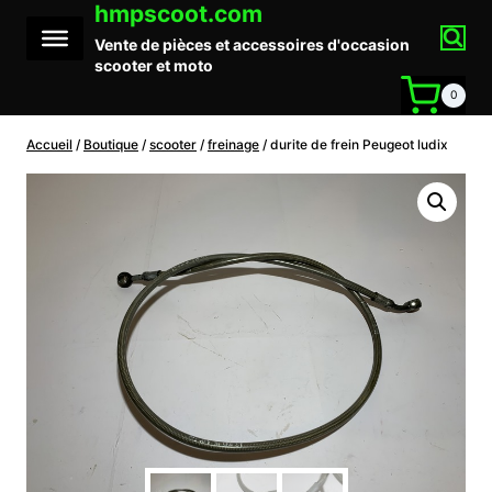
hmpscoot.com
Aller
au
Vente de pièces et accessoires d'occasion
contenu
scooter et moto
0
Accueil
/
Boutique
/
scooter
/
freinage
/
durite de frein Peugeot ludix