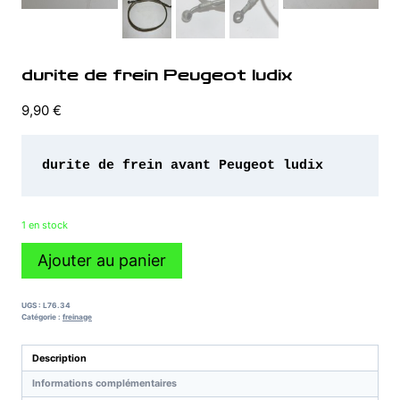
durite de frein Peugeot ludix
9,90
€
durite de frein avant Peugeot ludix
1 en stock
quantité
Ajouter au panier
de
durite
de
UGS :
L76.34
frein
Catégorie :
freinage
Peugeot
ludix
Description
Informations complémentaires