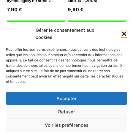
kymco agility FR 50cc 2T
ludix 14″ (2006)
7,90
€
9,90
€
Ajouter au panier
Ajouter au panier
Gérer le consentement aux
cookies
INFORMATION
Pour offrir les meilleures expériences, nous utilisons des technologies
telles que les cookies pour stocker et/ou accéder aux informations des
Mon compte
appareils. Le fait de consentir à ces technologies nous permettra de
traiter des données telles que le comportement de navigation ou les ID
Nous contacter
uniques sur ce site. Le fait de ne pas consentir ou de retirer son
Mode paiement
consentement peut avoir un effet négatif sur certaines caractéristiques
Nos services
et fonctions.
Conditions générales de vente
Politique de confidentialité
Accepter
Mentions légales
Politique de cookies (UE)
Refuser
Voir les préférences