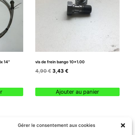
ix 14″
vis de frein bango 10×1.00
Le
Le
4,90
€
3,43
€
prix
prix
initial
actuel
r
Ajouter au panier
était :
est :
4,90 €.
3,43 €.
Gérer le consentement aux cookies