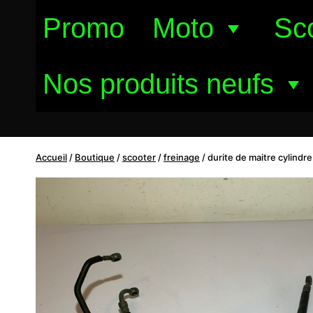
Aller
Promo
Moto
Sc
au
contenu
Nos produits neufs
Accueil
/
Boutique
/
scooter
/
freinage
/
durite de maitre cylind