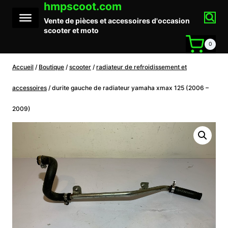
hmpscoot.com
Aller
au
Vente de pièces et accessoires d'occasion
contenu
scooter et moto
0
Accueil
/
Boutique
/
scooter
/
radiateur de refroidissement et
accessoires
/
durite gauche de radiateur yamaha xmax 125 (2006 –
2009)