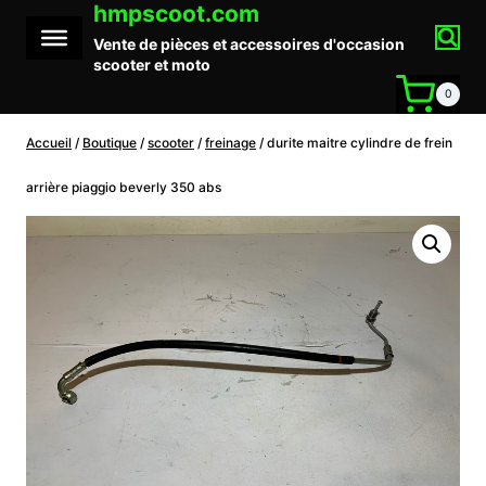
hmpscoot.com
Aller
au
Vente de pièces et accessoires d'occasion
contenu
scooter et moto
0
Accueil
/
Boutique
/
scooter
/
freinage
/
durite maitre cylindre de frein
arrière piaggio beverly 350 abs