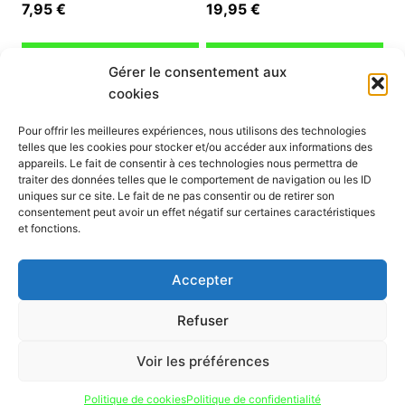
7,95
€
19,95
€
Ajouter au panier
Ajouter au panier
Gérer le consentement aux
cookies
INFORMATION
Pour offrir les meilleures expériences, nous utilisons des technologies
telles que les cookies pour stocker et/ou accéder aux informations des
Mon compte
appareils. Le fait de consentir à ces technologies nous permettra de
traiter des données telles que le comportement de navigation ou les ID
Nous contacter
uniques sur ce site. Le fait de ne pas consentir ou de retirer son
Mode paiement
consentement peut avoir un effet négatif sur certaines caractéristiques
Nos services
et fonctions.
Conditions générales de vente
Politique de confidentialité
Accepter
Mentions légales
Politique de cookies (UE)
Refuser
Voir les préférences
Politique de cookies
Politique de confidentialité
© 2026 hmpscoot.com tous droits réservés