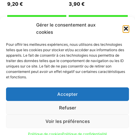
9,20
€
3,90
€
Ajouter au panier
Ajouter au panier
Gérer le consentement aux
cookies
INFORMATION
Pour offrir les meilleures expériences, nous utilisons des technologies
telles que les cookies pour stocker et/ou accéder aux informations des
Mon compte
appareils. Le fait de consentir à ces technologies nous permettra de
traiter des données telles que le comportement de navigation ou les ID
Nous contacter
uniques sur ce site. Le fait de ne pas consentir ou de retirer son
Mode paiement
consentement peut avoir un effet négatif sur certaines caractéristiques
Nos services
et fonctions.
Conditions générales de vente
Politique de confidentialité
Accepter
Mentions légales
Politique de cookies (UE)
Refuser
Voir les préférences
Politique de cookies
Politique de confidentialité
© 2026 hmpscoot.com tous droits réservés