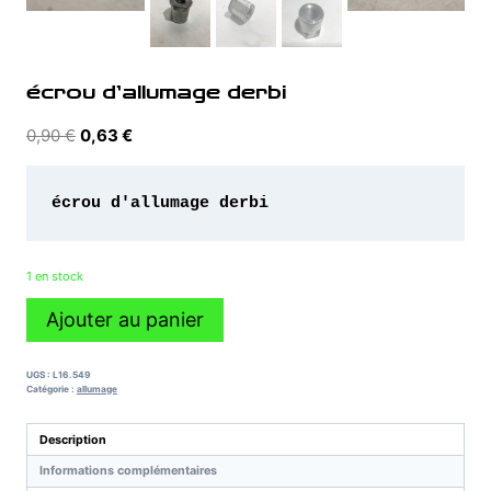
écrou d’allumage derbi
Le
Le
0,90
€
0,63
€
prix
prix
initial
actuel
était :
est :
0,90 €.
0,63 €.
1 en stock
quantité
Ajouter au panier
de
écrou
d'allumage
UGS :
L16.549
derbi
Catégorie :
allumage
Description
Informations complémentaires