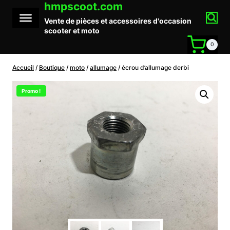
hmpscoot.com
Aller
au
Vente de pièces et accessoires d'occasion
contenu
scooter et moto
0
Accueil
/
Boutique
/
moto
/
allumage
/
écrou d’allumage derbi
Promo !