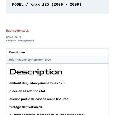
MODEL / xmax 125 (2006 - 2009)
Rupture de stock
UGS :
L136.21
Catégorie :
guidon potence
Description
Informations complémentaires
Description
embout de guidon yamaha xmax 125
pièce en assez bon état
aucune partie de cassée ou de fissurée
filetage de fixation ok
quelques rayures et traces de rouilles (voir photo)