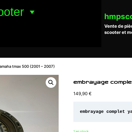
ooter
hmpsc
Vente de piè
scooter et m
amaha tmax 500 (2001 – 2007)
embrayage comple
149,90
€
embrayage complet y
1 en stock