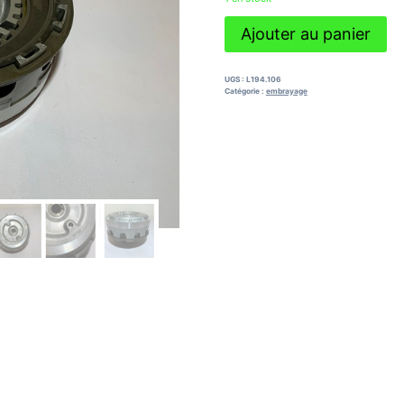
quantité
Ajouter au panier
de
embrayage
complet
UGS :
L194.106
yamaha
Catégorie :
embrayage
tmax
500
(2001
-
2007)