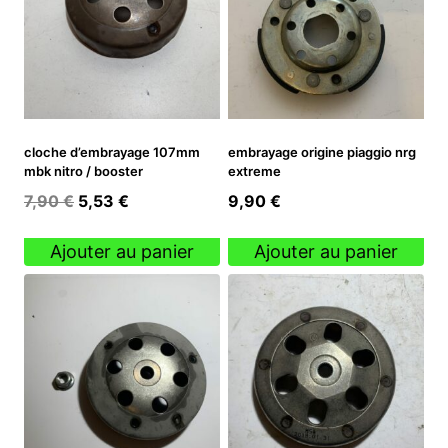
cloche d’embrayage 107mm
embrayage origine piaggio nrg
mbk nitro / booster
extreme
Le
Le
7,90
€
5,53
€
9,90
€
prix
prix
initial
actuel
Ajouter au panier
Ajouter au panier
était :
est :
7,90 €.
5,53 €.