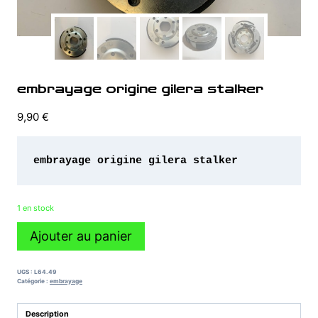
embrayage origine gilera stalker
9,90
€
embrayage origine gilera stalker 
1 en stock
quantité
Ajouter au panier
de
embrayage
origine
UGS :
L64.49
gilera
Catégorie :
embrayage
stalker
Description