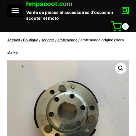
hmpscoot.com
Aller
au
Vente de pièces et accessoires d'occasion
contenu
scooter et moto
0
Accueil
/
Boutique
/
scooter
/
embrayage
/
embrayage origine gilera
stalker