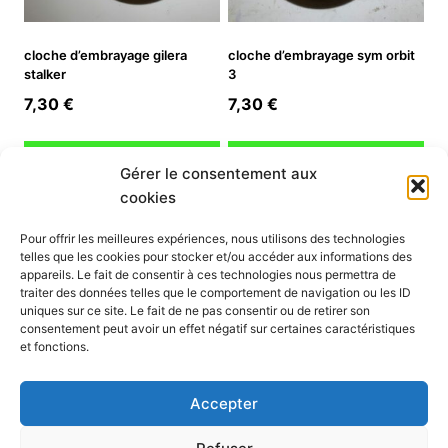
cloche d’embrayage gilera
cloche d’embrayage sym orbit
stalker
3
7,30
€
7,30
€
Ajouter au panier
Ajouter au panier
Gérer le consentement aux
cookies
INFORMATION
Pour offrir les meilleures expériences, nous utilisons des technologies
telles que les cookies pour stocker et/ou accéder aux informations des
Mon compte
appareils. Le fait de consentir à ces technologies nous permettra de
traiter des données telles que le comportement de navigation ou les ID
Nous contacter
uniques sur ce site. Le fait de ne pas consentir ou de retirer son
Mode paiement
consentement peut avoir un effet négatif sur certaines caractéristiques
Nos services
et fonctions.
Conditions générales de vente
Politique de confidentialité
Accepter
Mentions légales
Politique de cookies (UE)