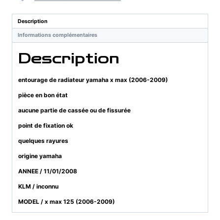
yamaha
x
Description
max
Informations complémentaires
(2006-
2009)
Description
entourage de radiateur yamaha x max (2006-2009)
pièce en bon état
aucune partie de cassée ou de fissurée
point de fixation ok
quelques rayures
origine yamaha
ANNEE / 11/01/2008
KLM / inconnu
MODEL / x max 125 (2006-2009)