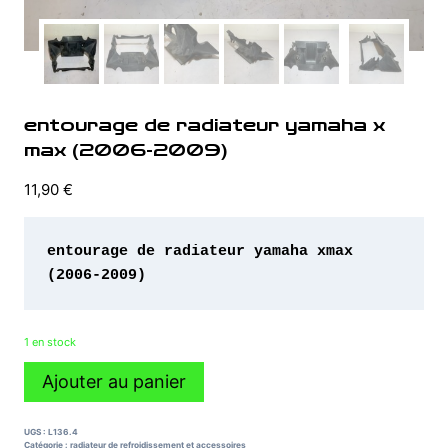
entourage de radiateur yamaha x
max (2006-2009)
11,90
€
entourage de radiateur yamaha xmax 
1 en stock
quantité
Ajouter au panier
de
entourage
de
UGS :
L136.4
radiateur
Catégorie :
radiateur de refroidissement et accessoires