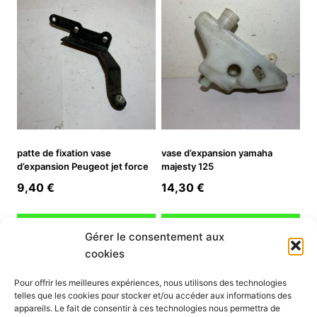
patte de fixation vase
vase d’expansion yamaha
d’expansion Peugeot jet force
majesty 125
9,40
€
14,30
€
Ajouter au panier
Ajouter au panier
Gérer le consentement aux
cookies
INFORMATION
Pour offrir les meilleures expériences, nous utilisons des technologies
telles que les cookies pour stocker et/ou accéder aux informations des
Mon compte
appareils. Le fait de consentir à ces technologies nous permettra de