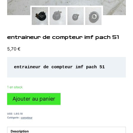
entraineur de compteur imf pach 51
5,70
€
1 en stock
quantité
Ajouter au panier
de
entraineur
de
UGS :
L60.18
compteur
Catégorie :
compteur
imf
pach
Description