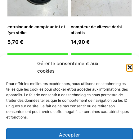
entraineur de compteur tnt et
compteur de vitesse derbi
fym strike
atlantis
5,70
€
14,90
€
Ajouter au panier
Ajouter au panier
Gérer le consentement aux
cookies
INFORMATION
Pour offrir les meilleures expériences, nous utilisons des technologies
telles que les cookies pour stocker et/ou accéder aux informations des
Mon compte
appareils. Le fait de consentir à ces technologies nous permettra de
traiter des données telles que le comportement de navigation ou les ID
Nous contacter
uniques sur ce site. Le fait de ne pas consentir ou de retirer son
Mode paiement
consentement peut avoir un effet négatif sur certaines caractéristiques
Nos services
et fonctions.
Conditions générales de vente
Politique de confidentialité
Accepter
Mentions légales