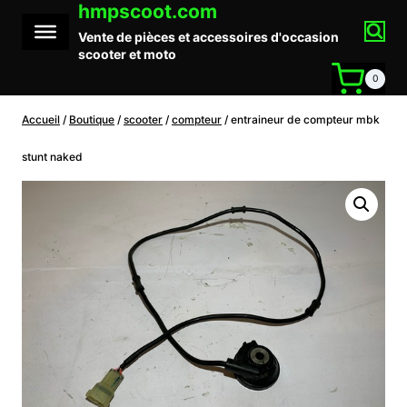
hmpscoot.com
Aller
au
Vente de pièces et accessoires d'occasion
contenu
scooter et moto
0
Accueil
/
Boutique
/
scooter
/
compteur
/
entraineur de compteur mbk
stunt naked