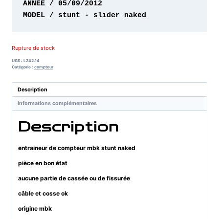
MODEL / stunt - slider naked 
Rupture de stock
UGS :
L242.14
Catégorie :
compteur
Description
Informations complémentaires
Description
entraineur de compteur mbk stunt naked
pièce en bon état
aucune partie de cassée ou de fissurée
câble et cosse ok
origine mbk