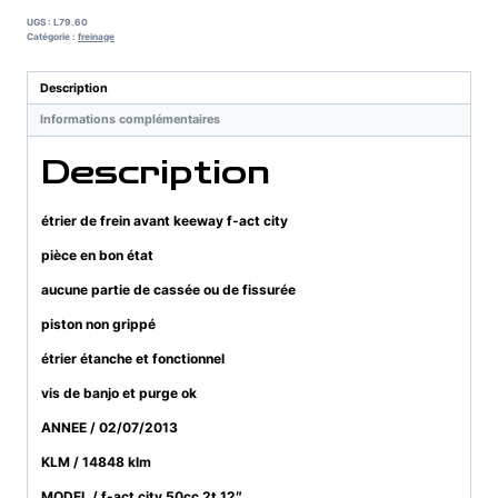
de
UGS :
L79.60
frein
Catégorie :
freinage
avant
keeway
Description
f-
Informations complémentaires
act
city
Description
étrier de frein avant keeway f-act city
pièce en bon état
aucune partie de cassée ou de fissurée
piston non grippé
étrier étanche et fonctionnel
vis de banjo et purge ok
ANNEE / 02/07/2013
KLM / 14848 klm
MODEL / f-act city 50cc 2t 12″