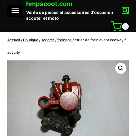
hmpscoot.com
Aller
au
Vente de pièces et accessoires d'occasion
contenu
scooter et moto
0
Accueil
/
Boutique
/
scooter
/
freinage
/
étrier de frein avant keeway f-
act city