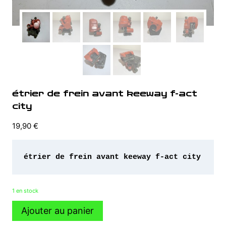
étrier de frein avant keeway f-act
city
19,90
€
étrier de frein avant keeway f-act city 
1 en stock
quantité
Ajouter au panier
de
étrier