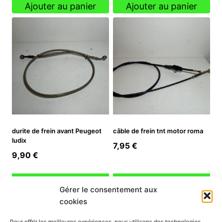
Ajouter au panier
Ajouter au panier
durite de frein avant Peugeot
câble de frein tnt motor roma
ludix
7,95
€
9,90
€
Ajouter au panier
Ajouter au panier
Gérer le consentement aux
cookies
INFORMATION
Pour offrir les meilleures expériences, nous utilisons des technologies