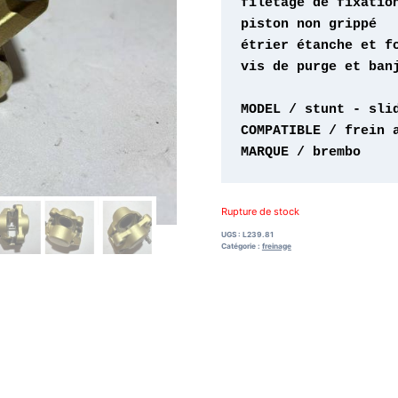
vis de purge et banj
MARQUE / brembo
Rupture de stock
UGS :
L239.81
Catégorie :
freinage