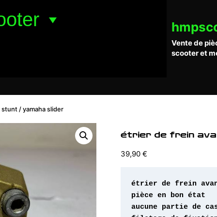
ooter
hmpsc
Vente de piè
scooter et m
 stunt / yamaha slider
étrier de frein av
39,90
€