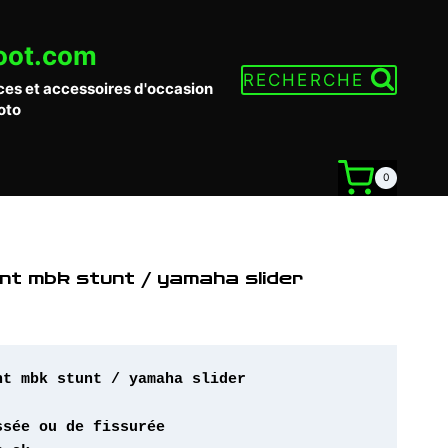
oot.com
RECHERCHE
ces et accessoires d'occasion
oto
0
ant mbk stunt / yamaha slider