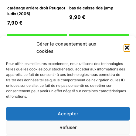
carénage arrière droit Peugeot
bas de caisse ride jump
ludix (2006)
9,90
€
7,90
€
Ajouter au panier
Ajouter au panier
Gérer le consentement aux
cookies
INFORMATION
Pour offrir les meilleures expériences, nous utilisons des technologies
telles que les cookies pour stocker et/ou accéder aux informations des
Mon compte
appareils. Le fait de consentir à ces technologies nous permettra de
traiter des données telles que le comportement de navigation ou les ID
Nous contacter
uniques sur ce site. Le fait de ne pas consentir ou de retirer son
Mode paiement
consentement peut avoir un effet négatif sur certaines caractéristiques
Nos services
et fonctions.
Conditions générales de vente
Politique de confidentialité
Accepter
Mentions légales
Politique de cookies (UE)
Refuser