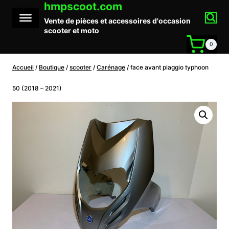
hmpscoot.com
Aller
au
Vente de pièces et accessoires d'occasion
contenu
scooter et moto
0
Accueil
/
Boutique
/
scooter
/
Carénage
/
face avant piaggio typhoon
50 (2018 – 2021)