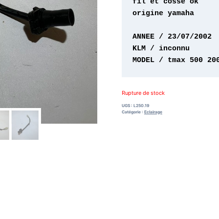
origine yamaha 

MODEL / tmax 500 20
Rupture de stock
UGS :
L250.19
Catégorie :
Eclairage