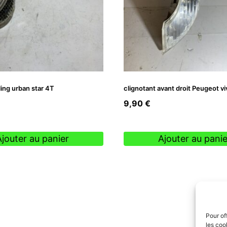
iling urban star 4T
clignotant avant droit Peugeot v
9,90
€
Ajouter au panier
Ajouter au panie
Pour of
les coo