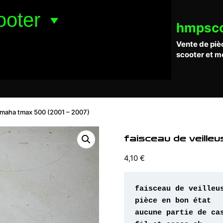
ooter
hmpsc
Vente de piè
scooter et m
yamaha tmax 500 (2001 – 2007)
faisceau de veill
4,10
€