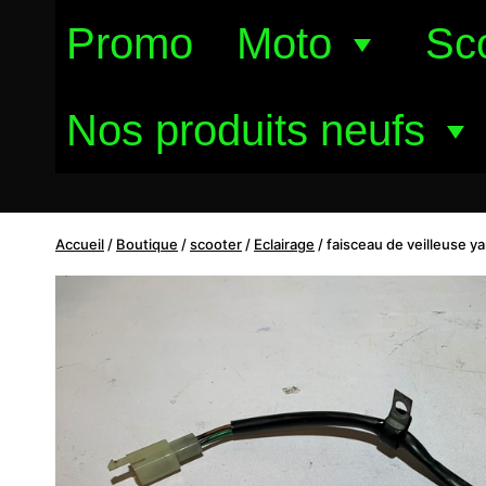
Aller
Promo
Moto
Sc
au
contenu
Nos produits neufs
Accueil
/
Boutique
/
scooter
/
Eclairage
/
faisceau de veilleuse 