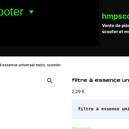
ooter
hmpsc
Vente de piè
scooter et m
e à essence universel moto, scooter
filtre à essence u
2,29
€
filtre à essence un
100 en stock