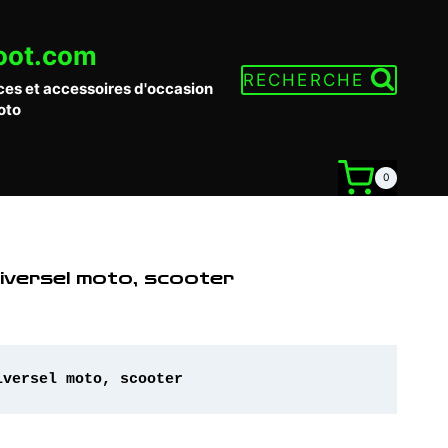
oot.com
RECHERCHE
ces et accessoires d'occasion
oto
0
niversel moto, scooter
iversel moto, scooter