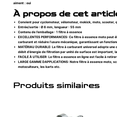
aiment : oui
À propos de cet articl
Convient pour cyclomoteur, vélomoteur, mokick, moto, scooter, q
Entrée/sortie : Ø 6 mm, longueur : 55 mm
Contenu de l’emballage : 1 filtre à essence
EXCELLENTES PERFORMANCES: Ce filtre à essence moto peut élimine
carburant et réduire l’usure mécanique, garantissant un fonctio
MATÉRIAU DURABLE: Le filtre à carburant universel adopte une coqu
débit d’énergie de filtration par unité de surface est important, la 
FACILE À UTILISER: Le filtre a essence en ligne est facile à retir
LARGE GAMME DAPPLICATIONS: Notre filtre à essence moto, scoote
motoculteurs, les karts etc.
Produits similaires