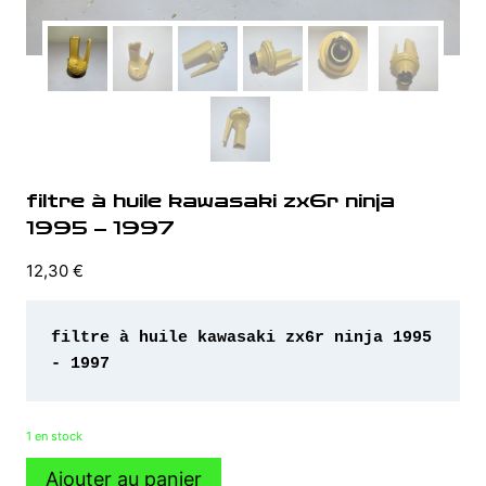
filtre à huile kawasaki zx6r ninja
1995 – 1997
12,30
€
filtre à huile kawasaki zx6r ninja 1995 
- 1997
1 en stock
quantité
Ajouter au panier