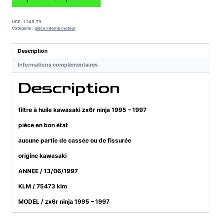
de
filtre
à
UGS :
L248.79
huile
Catégorie :
pièce interne moteur
kawasaki
zx6r
Description
ninja
Informations complémentaires
1995
-
Description
1997
filtre à huile kawasaki zx6r ninja 1995 – 1997
pièce en bon état
aucune partie de cassée ou de fissurée
origine kawasaki
ANNEE / 13/06/1997
KLM / 75473 klm
MODEL / zx6r ninja 1995 – 1997