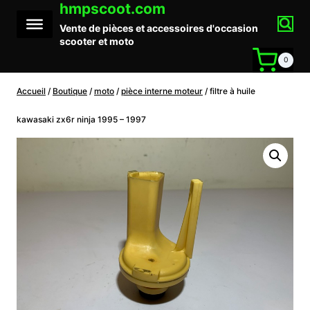
hmpscoot.com
Aller
au
Vente de pièces et accessoires d'occasion
contenu
scooter et moto
0
Accueil
/
Boutique
/
moto
/
pièce interne moteur
/
filtre à huile
kawasaki zx6r ninja 1995 – 1997