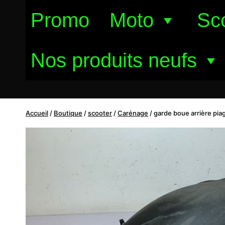
Aller
Promo
Moto
Sc
au
contenu
Nos produits neufs
Accueil
/
Boutique
/
scooter
/
Carénage
/
garde boue arrière pia