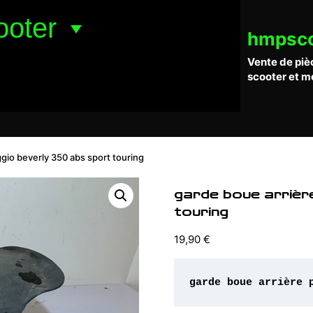
ooter
hmpsc
Vente de piè
scooter et m
ggio beverly 350 abs sport touring
garde boue arrièr
touring
19,90
€
garde boue arrière 