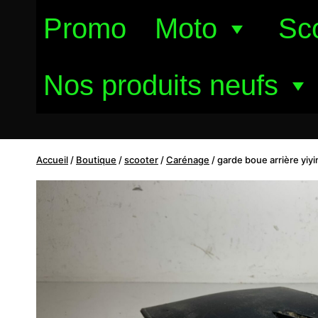
Aller
Promo
Moto
Sc
au
contenu
Nos produits neufs
Accueil
/
Boutique
/
scooter
/
Carénage
/
garde boue arrière yiy