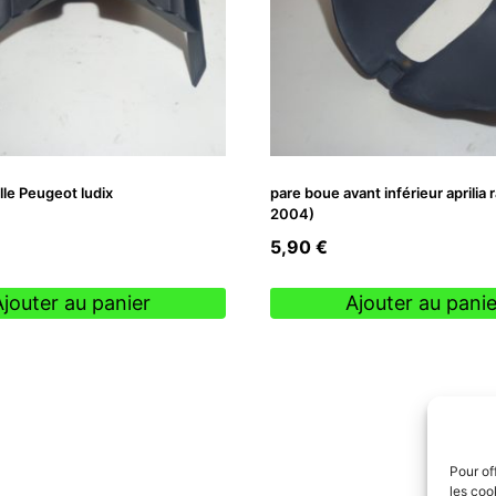
lle Peugeot ludix
pare boue avant inférieur aprilia r
2004)
5,90
€
Ajouter au panier
Ajouter au panie
Pour of
les coo