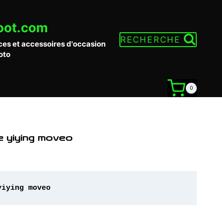
oot.com
RECHERCHE
ces et accessoires d'occasion
oto
0
e yiying moveo
yiying moveo