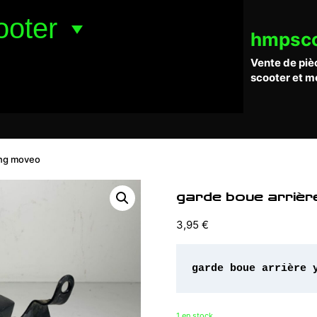
ooter
hmpsc
Vente de piè
scooter et m
ing moveo
garde boue arrièr
3,95
€
garde boue arrière 
1 en stock